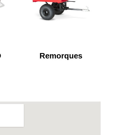
D
Remorques