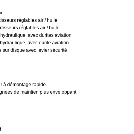
an
sseurs réglables air / huile
tisseurs réglables air / huile
hydraulique, avec durites aviation
 hydraulique, avec durite aviation
e sur disque avec levier sécurité
ur à démontage rapide
gnées de maintien plus enveloppant +
f