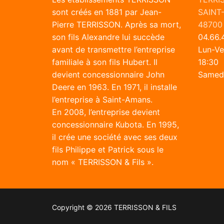
sont créés en 1881 par Jean-
SAINT
Pierre TERRISSON. Après sa mort,
48700
son fils Alexandre lui succède
04.66.4
avant de transmettre l’entreprise
Lun-Ve
familiale à son fils Hubert. Il
18:30
devient concessionnaire John
Samedi
Deere en 1963. En 1971, il installe
l’entreprise à Saint-Amans.
En 2008, l’entreprise devient
concessionnaire Kubota. En 1995,
il crée une société avec ses deux
fils Philippe et Patrick sous le
nom « TERRISSON & Fils ».
Copyright © 2026 TERRISSON & FILS